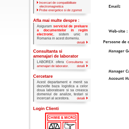
Incercari de compatibilitate
electromagnetica
Probe energetice si de zgomot
Afla mai multe despre :
Asiguram
serviciul de preluare
a documentelor in regim
electronic
, sistem unic in
Romania in acest domeniu.
detalii
Consultanta si
amenajari de laborator
LABOREX ofera
Consultanta si
.
amenajari de laborator
detalii
Cercetare
Acest departament e menit sa
dezvolte baza logistica a celor
doua laboratoare si sa creasca
domeniul de analize, testari si
incercari al acestora.
detalii
Login Clienti