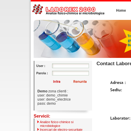
Home
Contact Labor
User :
Parola :
Demo
zona clienti :
user: demo_chimie
user: demo_electrice
pass: demo
Servicii:
Analize fizico-chimice si
microbiologice
Incercari de electro-securitate